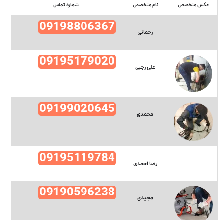
عکس متخصص
نام متخصص
شماره تماس
09198806367
رحمانی
09195179020
علی رجبی
09199020645
محمدی
09195119784
رضا احمدی
09190596238
مجیدی