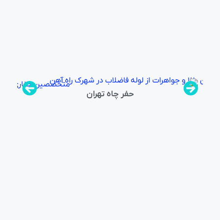
ر
حفر چاه تهران
لو