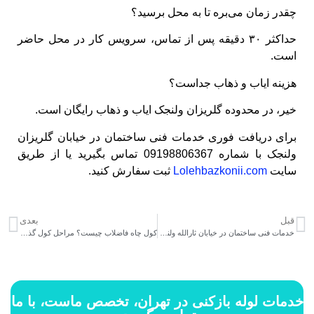
چقدر زمان می‌بره تا به محل برسید؟
حداکثر ۳۰ دقیقه پس از تماس، سرویس‌ کار در محل حاضر
است.
هزینه ایاب‌ و ذهاب جداست؟
خیر، در محدوده گلریزان ولنجک ایاب‌ و ذهاب رایگان است.
برای دریافت فوری خدمات فنی ساختمان در خیابان گلریزان
ولنجک با شماره 09198806367 تماس بگیرید یا از طریق
سایت
Lolehbazkonii.com
ثبت سفارش کنید.
قبل
بعدی
خدمات فنی ساختمان در خیابان ثارالله ولنجک
کول چاه فاضلاب چیست؟ مراحل کول‌ گذاری، مزایا و هزینه در تهران
خدمات لوله بازکنی در تهران، تخصص ماست، با ما