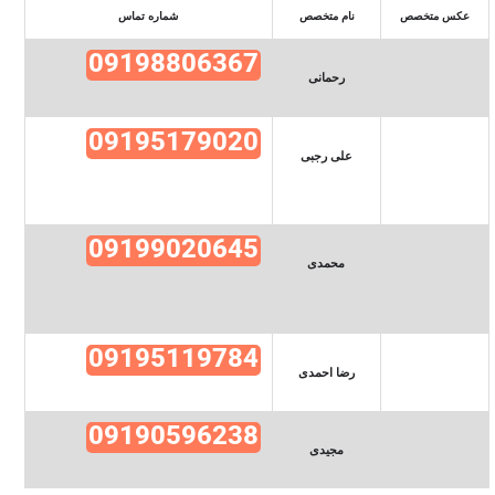
عکس متخصص
نام متخصص
شماره تماس
09198806367
رحمانی
09195179020
علی رجبی
09199020645
محمدی
09195119784
رضا احمدی
09190596238
مجیدی