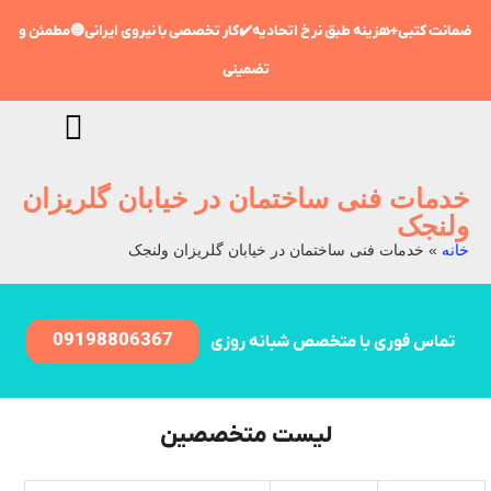
ضمانت کتبی+هزینه طبق نرخ اتحادیه✔️کار تخصصی با نیروی ایرانی🔵مطمئن و
تضمینی
خدمات فنی ساختمان در خیابان گلریزان
ولنجک
خانه
»
خدمات فنی ساختمان در خیابان گلریزان ولنجک
09198806367
تماس فوری با متخصص شبانه روزی
لیست متخصصین