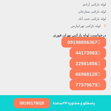
لوله بازکنی آزادی
لوله بازکنی ستارخان
لوله بازکنی جنت آباد
لوله بازکنی تهرانپارس
درخواست لوله بازکنی تهران فوری
09198806367
44173983
22981856
66968120
77379673
09195179020
پاسخگو و مشاوره ۲۴ساعته