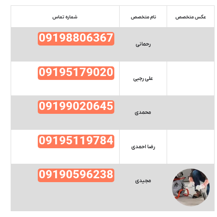
عکس متخصص
نام متخصص
شماره تماس
09198806367
رحمانی
09195179020
علی رجبی
09199020645
محمدی
09195119784
رضا احمدی
09190596238
مجیدی