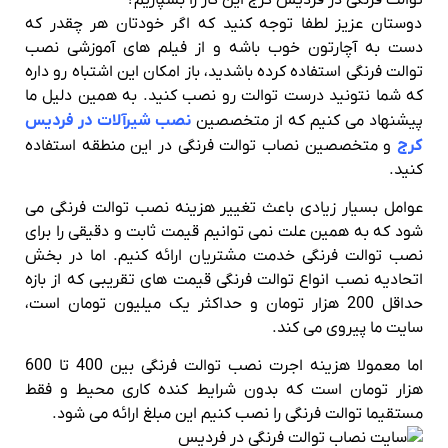
دوستان عزیز لطفا توجه کنید که اگر خودتان هر چقدر که
دست به آچارتون خوب باشه و از فیلم های آموزشی نصب
توالت فرنگی استفاده کرده باشدید، باز امکان این اشتباه رو داره
که شما نتونید درست توالت رو نصب کنید. به همین دلیل ما
پیشنهاد می کنیم که از متخصصین
نصب شیرآلات در فردیس
کرج
و متخصصین نصاب توالت فرنگی در این منطقه استفاده
کنید.
عوامل بسیار زیادی باعث تغییر هزینه نصب توالت فرنگی می
شود که به همین علت نمی توانیم قیمت ثابت و دقیقی را برای
نصب توالت فرنگی خدمت مشتریان ارائه کنیم. اما در بخش
اتحادیه نصب انواع توالت فرنگی قیمت های تقریبی که از بازه
حداقل 200 هزار تومان و حداکثر یک میلیون تومان است،
سایت ما پیروی می کند.
اما معمولا هزینه اجرت نصب توالت فرنگی بین 400 تا 600
هزار تومان است که بدون شرایط کنده کاری محیط و فقط
مستقیما توالت فرنگی را نصب کنیم این مبلغ ارائه می شود.