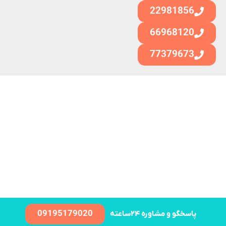
22981856
66968120
77379673
09195179020
پاسخگو و مشاوره ۲۴ساعته