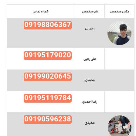
عکس متخصص
نام متخصص
شماره تماس
09198806367
رحمانی
09195179020
علی رجبی
09199020645
محمدی
09195119784
رضا احمدی
09190596238
مجیدی