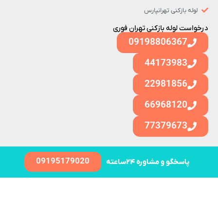
لوله بازکنی تهرانپارس
درخواست لوله بازکنی تهران فوری
09198806367
44173983
22981856
66968120
77379673
09195179020
پاسخگو و مشاوره ۲۴ساعته