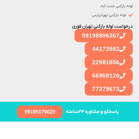
لوله بازکنی جنت آباد
لوله بازکنی تهرانپارس
درخواست لوله بازکنی تهران فوری
09198806367
44173983
22981856
66968120
77379673
پاسخگو و مشاوره ۲۴ساعته
09195179020