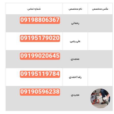
عکس متخصص
نام متخصص
شماره تماس
09198806367
رحمانی
09195179020
علی رجبی
09199020645
محمدی
09195119784
رضا احمدی
09190596238
مجیدی