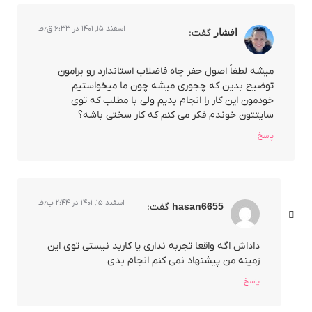
اسفند ۱۵, ۱۴۰۱ در ۶:۳۳ ق٫ظ
افشار
گفت:
میشه لطفاً اصول حفر چاه فاضلاب استاندارد رو برامون
توضیح بدین که چجوری میشه چون ما میخواستیم
خودمون این کار را انجام بدیم ولی با مطلب که توی
سایتتون خوندم فکر می کنم که کار سختی باشه؟
پاسخ
اسفند ۱۵, ۱۴۰۱ در ۲:۴۴ ب٫ظ
hasan6655
گفت:
داداش اگه واقعا تجربه نداری یا کاربد نیستی توی این
زمینه من پیشنهاد نمی کنم انجام بدی
پاسخ