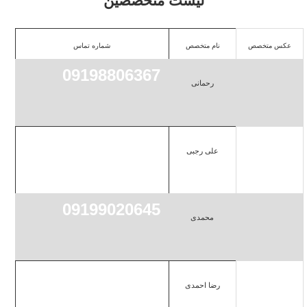
لیست متخصصین
عکس متخصص
نام متخصص
شماره تماس
09198806367
رحمانی
09195179020
علی رجبی
09199020645
محمدی
09195119784
رضا احمدی