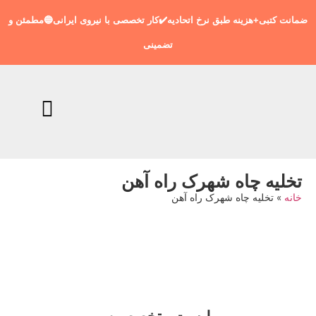
ضمانت کتبی+هزینه طبق نرخ اتحادیه✔️کار تخصصی با نیروی ایرانی🔵مطمئن و
تضمینی
تخلیه چاه شهرک راه آهن
خانه
»
تخلیه چاه شهرک راه آهن
09198806367
تماس فوری با متخصص شبانه روزی