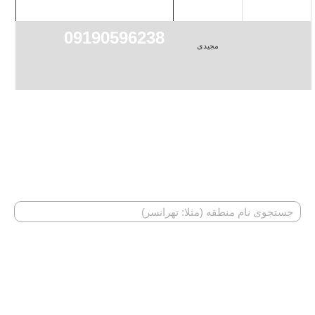
09190596238
مجیدی
اگر منطقه شما در باکس فوق موجود نمی‌باشد، در بخش جستجو
به دنبال آن بگردید.
جستجو متخصص