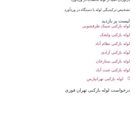
تشخیص ترکیدیگی لوله با دستگاه در وردآورد
لیست پر بازدید
لوله بازکنی سینک ظرفشویی
لوله بازکنی ولنجک
لوله بازکنی نظام آباد
لوله بازکنی آزادی
لوله بازکنی ستارخان
لوله بازکنی جنت آباد
لوله بازکنی تهرانپارس
درخواست لوله بازکنی تهران فوری
09198806367
44173983
22981856