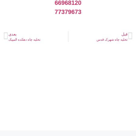
66968120
77379673
قبل
بعدی
تخلیه چاه شهرک قدس
تخلیه چاه دهکده المپیک
خدمات لوله بازکنی در تهران، تخصص ماست، با ما
تماس بگیرید.
شمال تهران
غرب تهران
شرق تهران
مرکز تهران
جنوب تهران