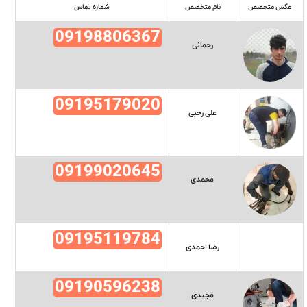
عکس متخصص
نام متخصص
شماره تماس
09198806367
رحمانی
09195179020
علی رجبی
09199020645
محمدی
09195119784
رضا احمدی
09190596238
مجیدی